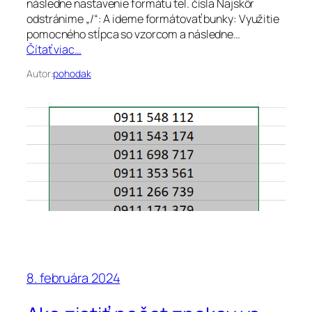
následne nastavenie formátu tel. čísla Najskôr
odstránime „/“: A ideme formátovať bunky: Využitie
pomocného stĺpca so vzorcom a následne…
Čítať viac…
Autor:
pohodak
8. februára 2024