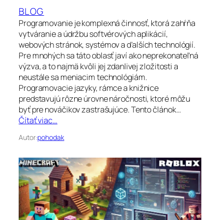
BLOG
Programovanie je komplexná činnosť, ktorá zahŕňa
vytváranie a údržbu softvérových aplikácií,
webových stránok, systémov a ďalších technológií.
Pre mnohých sa táto oblasť javí ako neprekonateľná
výzva, a to najmä kvôli jej zdanlivej zložitosti a
neustále sa meniacim technológiám.
Programovacie jazyky, rámce a knižnice
predstavujú rôzne úrovne náročnosti, ktoré môžu
byť pre nováčikov zastrašujúce. Tento článok…
Čítať viac…
Autor:
pohodak