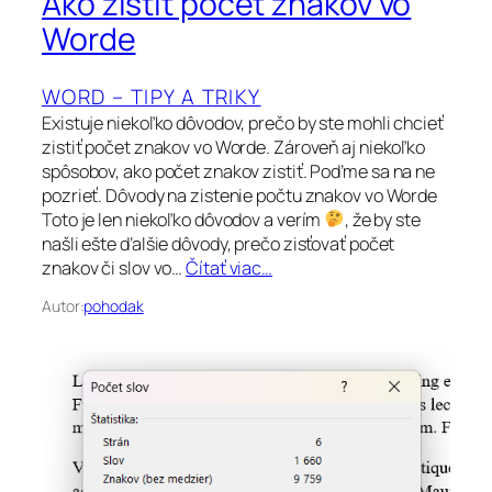
Ako zistiť počet znakov vo
Worde
WORD – TIPY A TRIKY
Existuje niekoľko dôvodov, prečo by ste mohli chcieť
zistiť počet znakov vo Worde. Zároveň aj niekoľko
spôsobov, ako počet znakov zistiť. Poďme sa na ne
pozrieť. Dôvody na zistenie počtu znakov vo Worde
Toto je len niekoľko dôvodov a verím
, že by ste
našli ešte ďalšie dôvody, prečo zisťovať počet
znakov či slov vo…
Čítať viac…
Autor:
pohodak