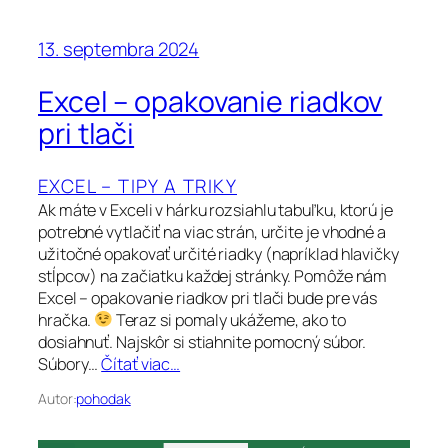
13. septembra 2024
Excel – opakovanie riadkov
pri tlači
EXCEL – TIPY A TRIKY
Ak máte v Exceli v hárku rozsiahlu tabuľku, ktorú je
potrebné vytlačiť na viac strán, určite je vhodné a
užitočné opakovať určité riadky (napríklad hlavičky
stĺpcov) na začiatku každej stránky. Pomôže nám
Excel – opakovanie riadkov pri tlači bude pre vás
hračka.
Teraz si pomaly ukážeme, ako to
dosiahnuť. Najskôr si stiahnite pomocný súbor.
Súbory…
Čítať viac…
Autor:
pohodak