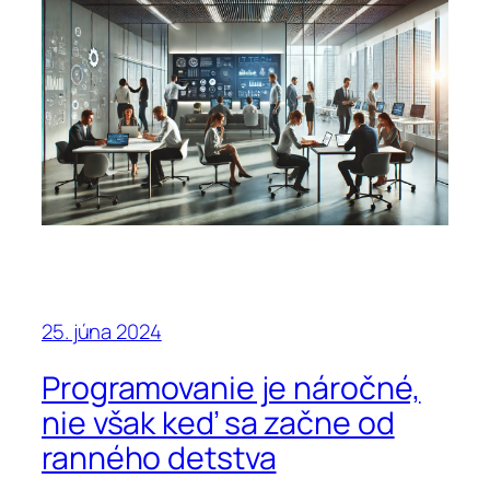
25. júna 2024
Programovanie je náročné,
nie však keď sa začne od
ranného detstva