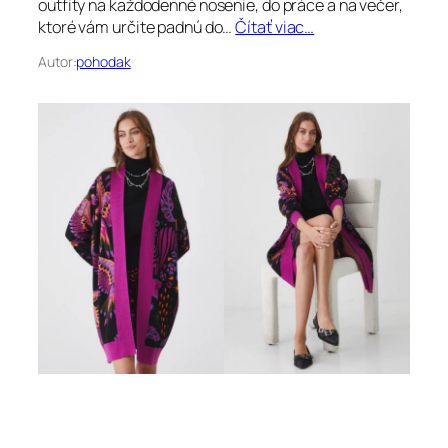
outfity na každodenné nosenie, do práce a na večer,
ktoré vám určite padnú do…
Čítať viac…
Autor:
pohodak