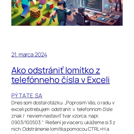
21. marca 2024
Ako odstrániť lomítko z
telefónneho čísla v Exceli
PÝTATE SA
Dnes som dostal otázku: „Poprosím Vás, o radu v
exceli potrebujem odstranit v telefonnom čísle
znak / neviem nastaviť tvar vzorca. napr.
0903/100503.“ Riešení je viacero, ukážeme si 3 z
nich. Odstránenie lomítka pomocou CTRL+H a