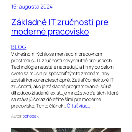
15. augusta 2024
Základné IT zručnosti pre
moderné pracovisko
BLOG
V dnešnom rýchlo sa meniacom pracovnom
prostredí sú IT zručnosti nevyhnutné pre úspech.
Technológie neustále napredujú a firmy po celom
svete sa musia prispôsobiť týmto zmenám, aby
zostali konkurencieschopné. Zatiaľ čo niektoré IT
zručnosti, ako je základné programovanie, sú už
dlhodobo žiadané, existuje množstvo ďalších, ktoré
sa stávajú čoraz dôležitejšími pre moderné
pracovisko. Tento článok…
Čítať viac…
Autor:
pohodak