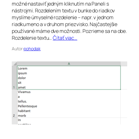
možné nastaviť jedným kliknutím na Paneli s
nástrojmi. Rozdelením textu v bunke do riadkov
myslíme úmyselné rozdelenie – napr. v jednom
riadku meno a v druhom priezvisko. Najčastejšie
používané máme dve možnosti. Pozrieme sa na obe.
Rozdelenie textu…
Čítať viac…
Autor:
pohodak