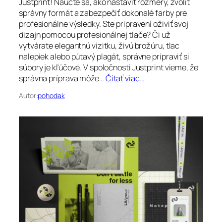
Justprint! Naučte sa, ako nastaviť rozmery, zvoliť
správny formát a zabezpečiť dokonalé farby pre
profesionálne výsledky. Ste pripravení oživiť svoj
dizajn pomocou profesionálnej tlače? Či už
vytvárate elegantnú vizitku, živú brožúru, tlac
nalepiek alebo pútavý plagát, správne pripraviť si
súbory je kľúčové. V spoločnosti Justprint vieme, že
správna príprava môže…
Čítať viac…
Autor:
pohodak