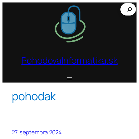
Prejsť
Hľadať
na
obsah
PohodovaInformatika.sk
pohodak
27. septembra 2024