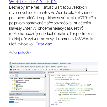
WORD – TIPY A TRIKY
Bežne by sme riešili situáciu s tlačou všetkých
otvorených dokumentov vo Worde tak, že by sme
postupne stláčali napr. klávesovú skratku CTRL+P a
po prvom nastavené tlače pokračovali stlačením
klávesy Enter. Ak chceme nejaký čas ušetriť,
môžeme použiť jednoduché makro. Tak poďme na
to. Najskôr vytvoríme nový dokument v MS Word a
uložím ho ako…
Čítať viac…
Autor:
pohodak