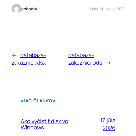
pohodak
Updated 11. apríla 2019
←
databaza-
databaza-
zakaznici.xlsx
zakaznici.ods
→
VIAC ČLÁNKOV
17. júla
Ako vyčistiť disk vo
Windows
2026