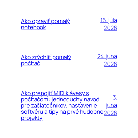
15. júla
Ako opraviť pomalý
notebook
2026
24. júna
Ako zrýchliť pomalý
počítač
2026
Ako prepojiť MIDI klávesy s
3.
počítačom: jednoduchý návod
júna
pre začiatočníkov, nastavenie
softvéru a tipy na prvé hudobné
2026
projekty