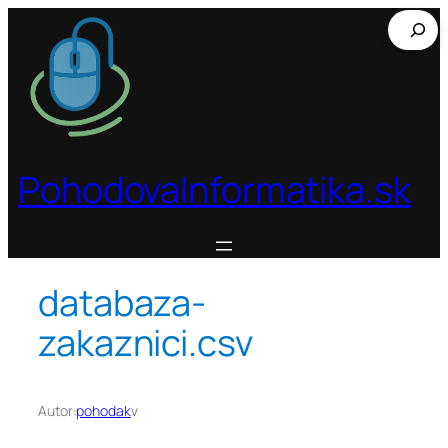
Prejsť
Hľadať
na
obsah
PohodovaInformatika.sk
databaza-
zakaznici.csv
Autor:
pohodak
v