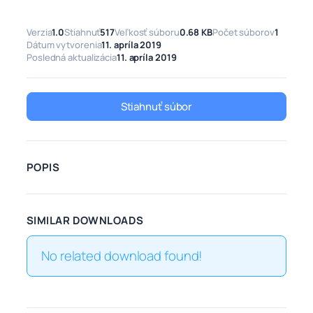
Verzia
1.0
Stiahnuť
517
Veľkosť súboru
0.68 KB
Počet súborov
1
Dátum vytvorenia
11. apríla 2019
Posledná aktualizácia
11. apríla 2019
Stiahnuť súbor
POPIS
SIMILAR DOWNLOADS
No related download found!