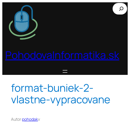
Prejsť
Hľadať
na
obsah
PohodovaInformatika.sk
format-buniek-2-
vlastne-vypracovane
Autor:
pohodak
v