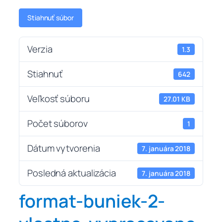
Stiahnuť súbor
Verzia
1.3
Stiahnuť
642
Veľkosť súboru
27.01 KB
Počet súborov
1
Dátum vytvorenia
7. januára 2018
Posledná aktualizácia
7. januára 2018
format-buniek-2-