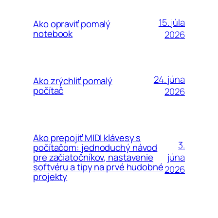
15. júla
Ako opraviť pomalý
notebook
2026
24. júna
Ako zrýchliť pomalý
počítač
2026
Ako prepojiť MIDI klávesy s
3.
počítačom: jednoduchý návod
júna
pre začiatočníkov, nastavenie
softvéru a tipy na prvé hudobné
2026
projekty