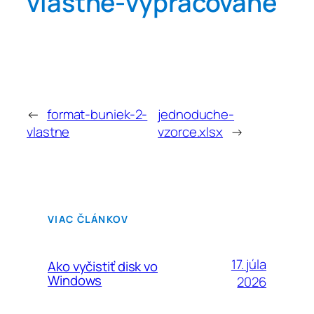
vlastne-vypracovane
←
format-buniek-2-
jednoduche-
vlastne
vzorce.xlsx
→
VIAC ČLÁNKOV
17. júla
Ako vyčistiť disk vo
Windows
2026