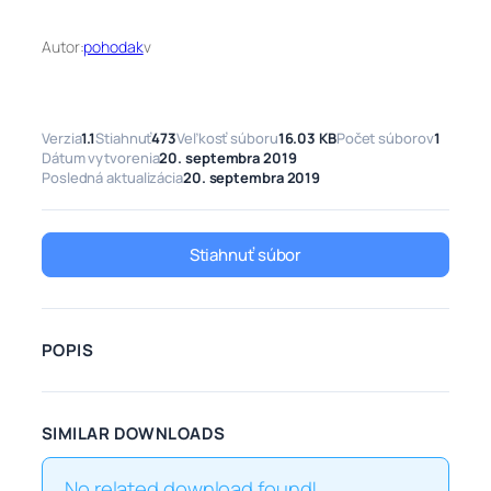
Autor:
pohodak
v
Verzia
1.1
Stiahnuť
473
Veľkosť súboru
16.03 KB
Počet súborov
1
Dátum vytvorenia
20. septembra 2019
Posledná aktualizácia
20. septembra 2019
Stiahnuť súbor
POPIS
SIMILAR DOWNLOADS
No related download found!