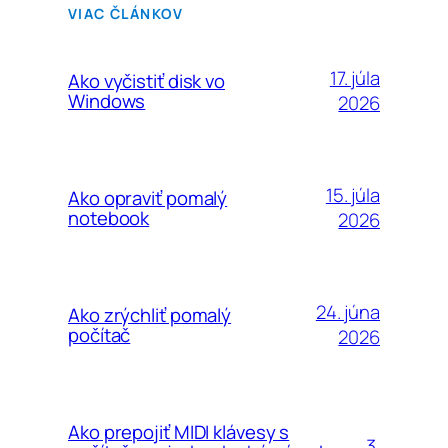
VIAC ČLÁNKOV
17. júla
Ako vyčistiť disk vo
Windows
2026
15. júla
Ako opraviť pomalý
notebook
2026
24. júna
Ako zrýchliť pomalý
počítač
2026
Ako prepojiť MIDI klávesy s
3.