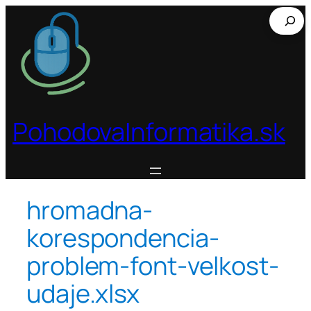
Prejsť
Hľadať
na
obsah
PohodovaInformatika.sk
hromadna-
korespondencia-
problem-font-velkost-
udaje.xlsx