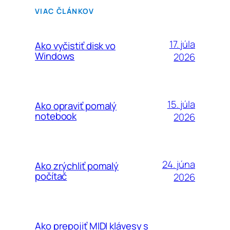
VIAC ČLÁNKOV
17. júla
Ako vyčistiť disk vo
Windows
2026
15. júla
Ako opraviť pomalý
notebook
2026
24. júna
Ako zrýchliť pomalý
počítač
2026
Ako prepojiť MIDI klávesy s