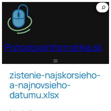
Prejsť
Hľadať
na
obsah
PohodovaInformatika.sk
zistenie-najskorsieho-
a-najnovsieho-
datumu.xlsx