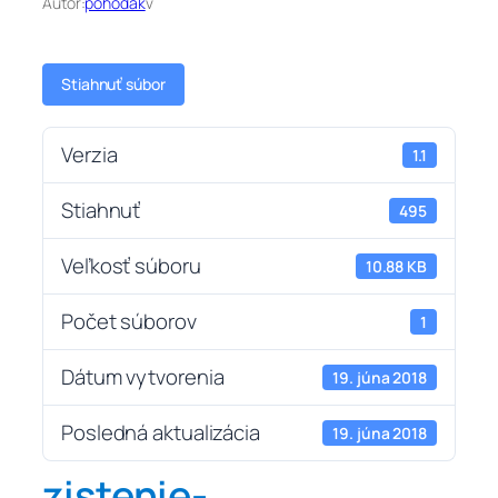
Autor:
pohodak
v
Stiahnuť súbor
Verzia
1.1
Stiahnuť
495
Veľkosť súboru
10.88 KB
Počet súborov
1
Dátum vytvorenia
19. júna 2018
Posledná aktualizácia
19. júna 2018
zistenie-