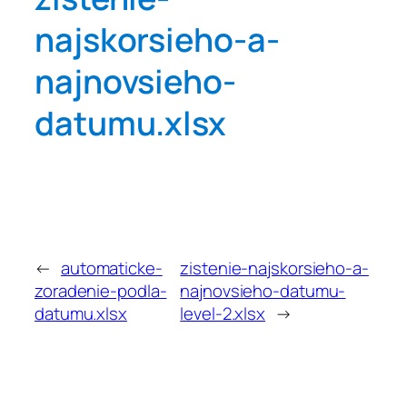
najskorsieho-a-
najnovsieho-
datumu.xlsx
←
automaticke-
zistenie-najskorsieho-a-
zoradenie-podla-
najnovsieho-datumu-
datumu.xlsx
level-2.xlsx
→