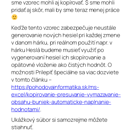
sme vzorec mohli aj kopírovať. $ sme mohli
pridať aj skôr, mali by sme teraz menej práce
Keďže tento vzorec zabezpečuje neustále
generovanie nových hesiel pri každej zmene
v danom hárku, pri reálnom použití napr. v
hárku Heslá budeme musieť využiť po
vygenerovaní hesiel ich skopírovanie a
opätovné vloženie ako čistých hodnôt. O
možnosti Prilepiť špeciálne sa viac dozviete
v tomto článku –
https://pohodovainformatika.sk/ms-
excel/kopirovanie-presuvanie-vymazavanie-
obsahu-buniek-automaticke-naplnanie-
hodnotami/
.
Ukážkový súbor si samozrejme môžete
stiahnuť.