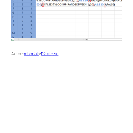
Autor:
pohodak
v
Pýtate sa