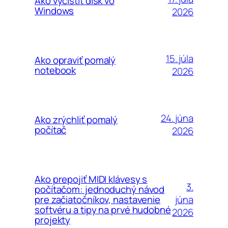
Ako vyčistiť disk vo
Windows
2026
15. júla
Ako opraviť pomalý
notebook
2026
24. júna
Ako zrýchliť pomalý
počítač
2026
Ako prepojiť MIDI klávesy s
3.
počítačom: jednoduchý návod
júna
pre začiatočníkov, nastavenie
softvéru a tipy na prvé hudobné
2026
projekty