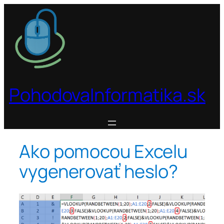
Prejsť
na
obsah
PohodovaInformatika.sk
Ako pomocou Excelu
vygenerovať heslo?