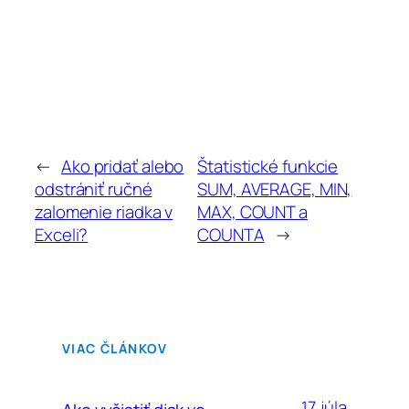
←
Ako pridať alebo
Štatistické funkcie
odstrániť ručné
SUM, AVERAGE, MIN,
zalomenie riadka v
MAX, COUNT a
Exceli?
COUNTA
→
VIAC ČLÁNKOV
17. júla