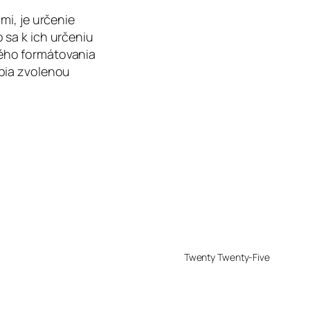
mi, je určenie
 sa k ich určeniu
ého formátovania
bia zvolenou
Twenty Twenty-Five