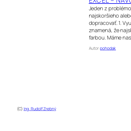
EXCEL – NÁV
Jeden z problémov
najskoršieho aleb
dopracovať. 1. V
znamená, že najsk
farbou. Máme nas
Autor:
pohodak
(C)
Ing. Rudolf Zrebný