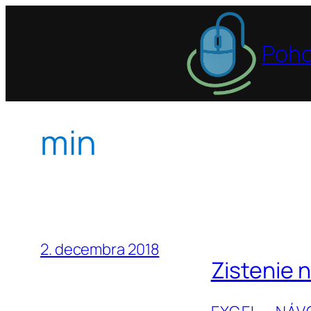
Prejsť
na
Poho
obsah
min
2. decembra 2018
Zistenie 