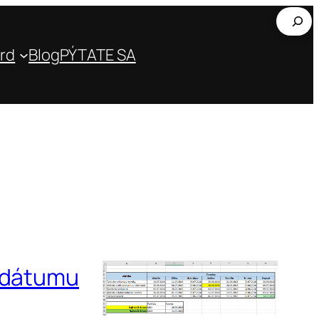
Hľada
rd
Blog
PÝTATE SA
o dátumu