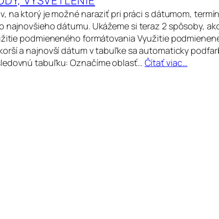
ODY, VYSVETLENIE
, na ktorý je možné naraziť pri práci s dátumom, termín
o najnovšieho dátumu. Ukážeme si teraz 2 spôsoby, ako
yužitie podmieneného formátovania Využitie podmienen
orší a najnovší dátum v tabuľke sa automaticky podfar
ledovnú tabuľku: Označíme oblasť…
Čítať viac…