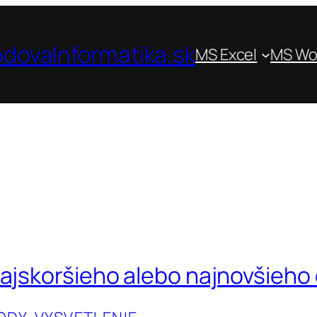
dovaInformatika.sk
MS Excel
MS Wo
najskoršieho alebo najnovšieh