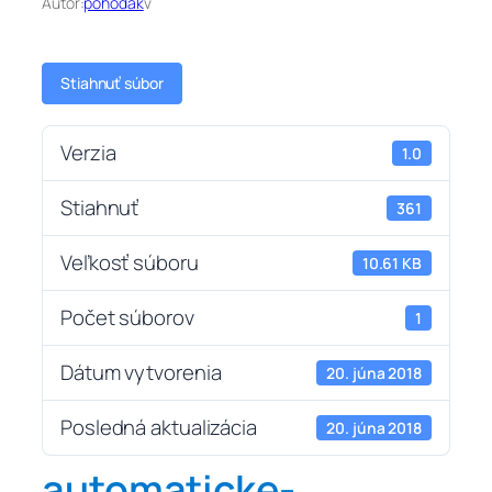
Autor:
pohodak
v
Stiahnuť súbor
Verzia
1.0
Stiahnuť
361
Veľkosť súboru
10.61 KB
Počet súborov
1
Dátum vytvorenia
20. júna 2018
Posledná aktualizácia
20. júna 2018
automaticke-