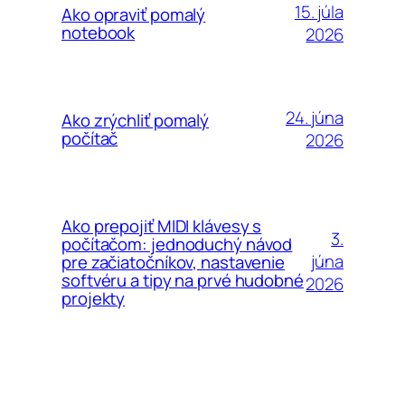
15. júla
Ako opraviť pomalý
notebook
2026
24. júna
Ako zrýchliť pomalý
počítač
2026
Ako prepojiť MIDI klávesy s
3.
počítačom: jednoduchý návod
júna
pre začiatočníkov, nastavenie
softvéru a tipy na prvé hudobné
2026
projekty