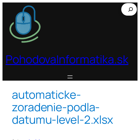
Prejsť
Hľadať
na
obsah
PohodovaInformatika.sk
automaticke-
zoradenie-podla-
datumu-level-2.xlsx