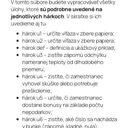
V tomto súbore budete vypracovávať všetky
úlohy, ktoré
sú podrobne uvedené na
jednotlivých hárkoch
. V skratke si ich
uvedieme aj tu:
hárok u1 – určíte víťaza v zbere papiera;
hárok u2 – určíte víťaza v zbere papiera;
hárok def – definícia a ukážkový príklad;
hárok u3 – zistíte zápornú odchýlku
nameranej teploty od dlhodobého
priemeru;
hárok u4 – zistíte, či zamestnanec
vyhovel skúške alebo potrebuje
preškolenie;
hárok u5 – určíte, či zamestnanec
dostane bonusy na základe počtu
nepodarkov;
hárok u6 – zistíte, aké číslo sa nachádza
v bunke (záporné, kladné, nula);