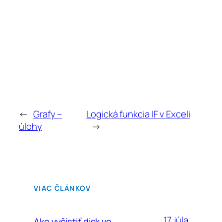
←
Grafy –
Logická funkcia IF v Exceli
úlohy
→
VIAC ČLÁNKOV
17. júla
Ako vyčistiť disk vo