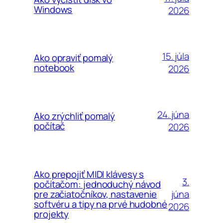
Windows
2026
15. júla
Ako opraviť pomalý
notebook
2026
24. júna
Ako zrýchliť pomalý
počítač
2026
Ako prepojiť MIDI klávesy s
3.
počítačom: jednoduchý návod
júna
pre začiatočníkov, nastavenie
softvéru a tipy na prvé hudobné
2026
projekty