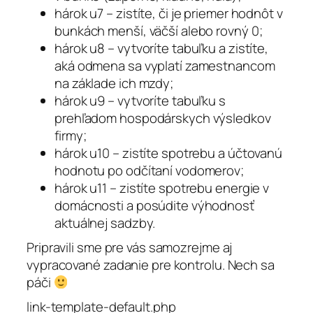
hárok u7 – zistíte, či je priemer hodnôt v
bunkách menší, väčší alebo rovný 0;
hárok u8 – vytvoríte tabuľku a zistíte,
aká odmena sa vyplatí zamestnancom
na základe ich mzdy;
hárok u9 – vytvoríte tabuľku s
prehľadom hospodárskych výsledkov
firmy;
hárok u10 – zistíte spotrebu a účtovanú
hodnotu po odčítaní vodomerov;
hárok u11 – zistíte spotrebu energie v
domácnosti a posúdite výhodnosť
aktuálnej sadzby.
Pripravili sme pre vás samozrejme aj
vypracované zadanie pre kontrolu. Nech sa
páči
link-template-default.php