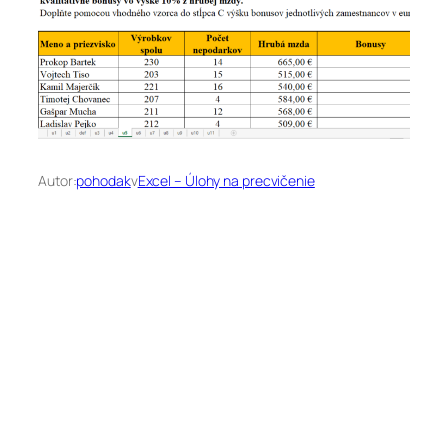
Autor:
pohodak
v
Excel – Úlohy na precvičenie