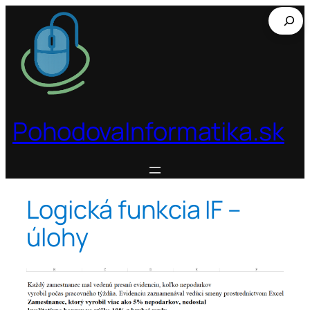
Prejsť
Hľadať
na
obsah
PohodovaInformatika.sk
Logická funkcia IF –
úlohy