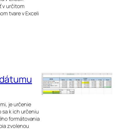
 v určitom
om tvare v Exceli
o dátumu
mi, je určenie
 sa k ich určeniu
ého formátovania
bia zvolenou