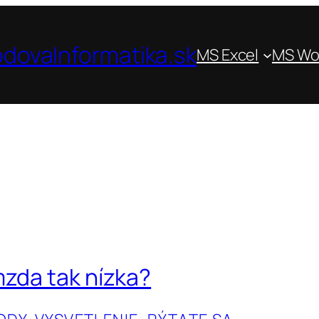
dovaInformatika.sk
MS Excel
MS Wo
mzda tak nízka?