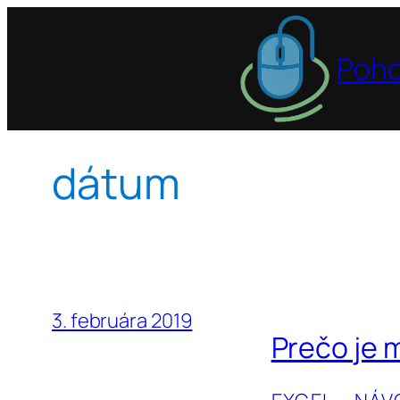
Prejsť
na
Poho
obsah
dátum
3. februára 2019
Prečo je 