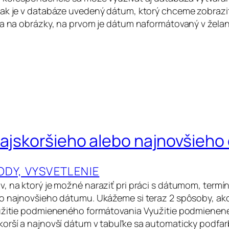
ak je v databáze uvedený dátum, ktorý chceme zobraziť
sa na obrázky, na prvom je dátum naformátovaný v želan
najskoršieho alebo najnovšieh
ODY, VYSVETLENIE
, na ktorý je možné naraziť pri práci s dátumom, termín
o najnovšieho dátumu. Ukážeme si teraz 2 spôsoby, ako
yužitie podmieneného formátovania Využitie podmienen
orší a najnovší dátum v tabuľke sa automaticky podfar