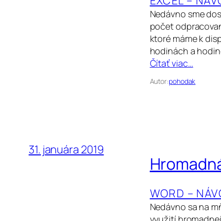
EXCEL – NÁV
Nedávno sme dosta
počet odpracovan
ktoré máme k dispo
hodinách a hodin
Čítať viac…
Autor:
pohodak
31. januára 2019
Hromadná
WORD – NÁVO
Nedávno sa na mňa
využití hromadnej