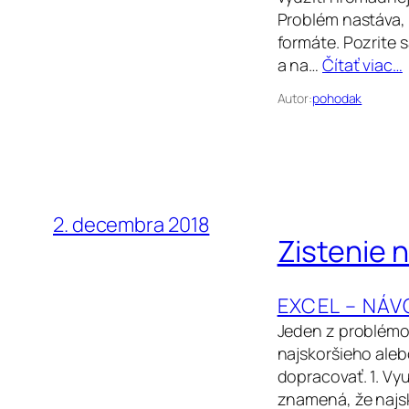
Problém nastáva, 
formáte. Pozrite 
a na…
Čítať viac…
Autor:
pohodak
2. decembra 2018
Zistenie 
EXCEL – NÁV
Jeden z problémov
najskoršieho aleb
dopracovať. 1. V
znamená, že najsk