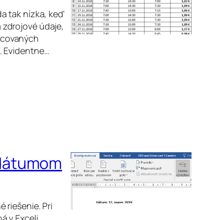
a tak nízka, keď
 zdrojové údaje,
pracovaných
. Evidentne…
 dátumom
riešenie. Pri
 v Exceli.