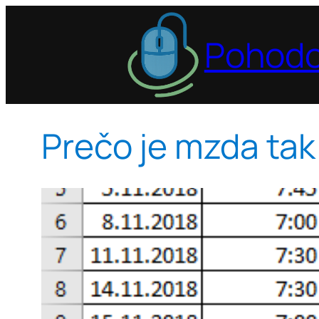
Prejsť
na
Pohodo
obsah
Prečo je mzda tak