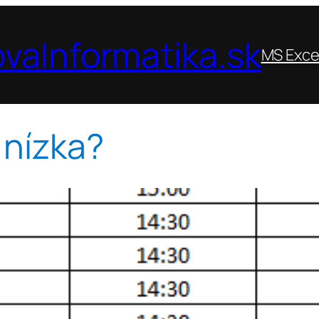
vaInformatika.sk
MS Exce
 nízka?