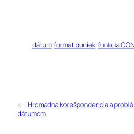
dátum
formát buniek
funkcia CO
←
Hromadná korešpondencia a problé
dátumom