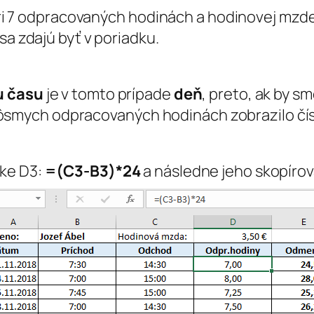
8 pri 7 odpracovaných hodinách a hodinovej mz
sa zdajú byť v poriadku.
u času
je v tomto prípade
deň
, preto, ak by s
pri ôsmych odpracovaných hodinách zobrazilo čís
nke D3:
=(C3-B3)*24
a následne jeho skopírova