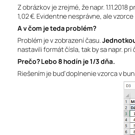
Z obrázkov je zrejmé, že napr. 1.11.201
1,02 €. Evidentne nesprávne, ale vzorce 
A v čom je teda problém?
Problém je v zobrazení času.
Jednotko
nastavili formát čísla, tak by sa napr. 
Prečo? Lebo 8 hodín je 1/3 dňa.
Riešením je buď doplnenie vzorca v bu