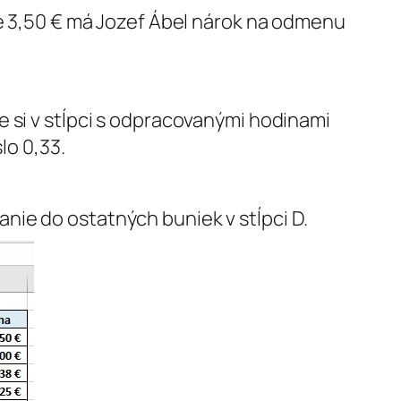
de 3,50 € má Jozef Ábel nárok na odmenu
me si v stĺpci s odpracovanými hodinami
lo 0,33.
nie do ostatných buniek v stĺpci D.