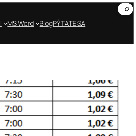
Hľada
l
MS Word
Blog
PÝTATE SA