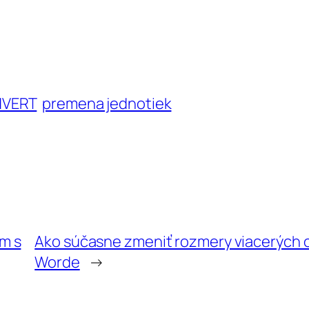
NVERT
premena jednotiek
m s
Ako súčasne zmeniť rozmery viacerých 
Worde
→