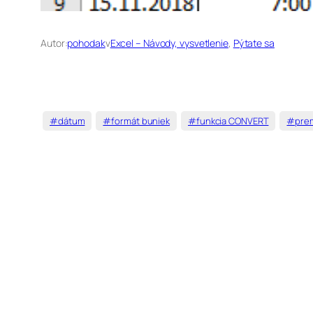
Autor:
pohodak
v
Excel – Návody, vysvetlenie
, 
Pýtate sa
#dátum
#formát buniek
#funkcia CONVERT
#prem