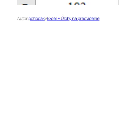
Autor:
pohodak
v
Excel – Úlohy na precvičenie