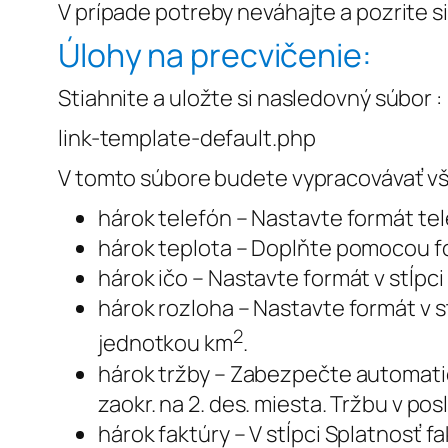
V prípade potreby neváhajte a pozrite s
Úlohy na precvičenie:
Stiahnite a uložte si nasledovný súbor :
link-template-default.php
V tomto súbore budete vypracovávať vš
hárok
telefón
– Nastavte formát tel
hárok
teplota
– Doplňte pomocou f
hárok
ičo
– Nastavte formát v stĺpci 
hárok
rozloha
– Nastavte formát v st
2
jednotkou km
.
hárok
tržby
– Zabezpečte automatic
zaokr. na 2. des. miesta. Tržbu v p
hárok
faktúry
– V stĺpci Splatnosť 