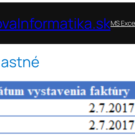
vaInformatika.sk
MS Exce
lastné