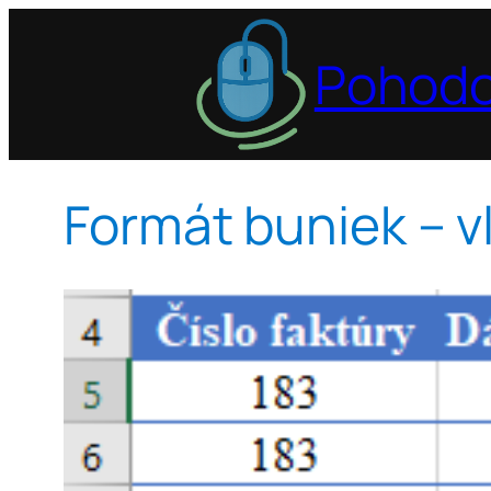
Prejsť
na
Pohodo
obsah
Formát buniek – v