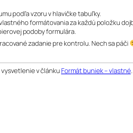
mu podľa vzoru v hlavičke tabuľky.
lastného formátovania za každú položku dojb
pierovej podoby formulára.
pracované zadanie pre kontrolu. Nech sa páči
i vysvetlenie v článku
Formát buniek – vlastné
.