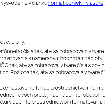
i vysvetlenie v článku
Formát buniek – vlastné
.
etky úlohy.
efónneho čísla tak, aby sa zobrazovalo v tvare
ormátovania k nameraným hodnotám teploty j
IČO tak, aby sa zobrazoval v tvare čísla s povin
ĺpci Rozloha tak, aby sa zobrazovala v tvare č
ké nastavenie farieb prostredníctvom formát
osledných dvoch predajniach doplňte ľubovoľne,
faktúry doplňte prostredníctvom formátovania