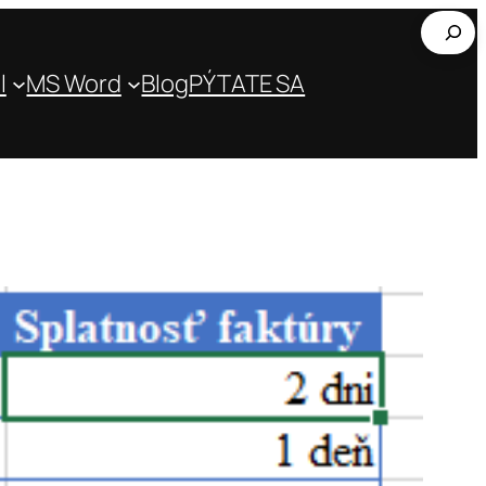
Hľada
l
MS Word
Blog
PÝTATE SA