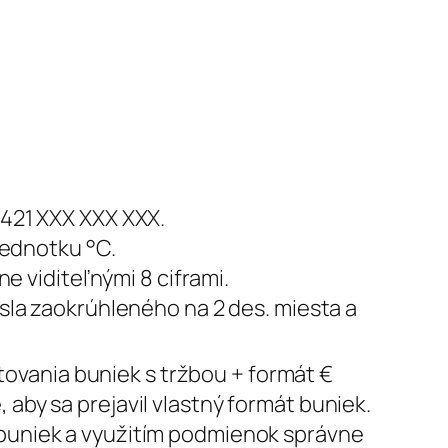
 421 XXX XXX XXX.
ednotku °C.
ne viditeľnými 8 ciframi.
ísla zaokrúhleného na 2 des. miesta a
ovania buniek s tržbou + formát €
 aby sa prejavil vlastný formát buniek.
 buniek a využitím podmienok správne