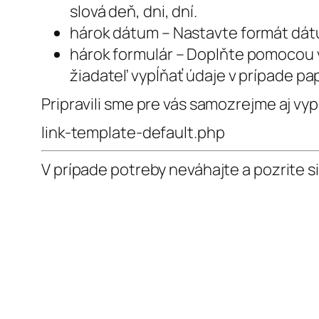
slová deň, dni, dní.
hárok
dátum
– Nastavte formát dátu
hárok
formulár
– Doplňte pomocou v
žiadateľ vypĺňať údaje v prípade pa
Pripravili sme pre vás samozrejme aj vy
link-template-default.php
V prípade potreby neváhajte a pozrite s