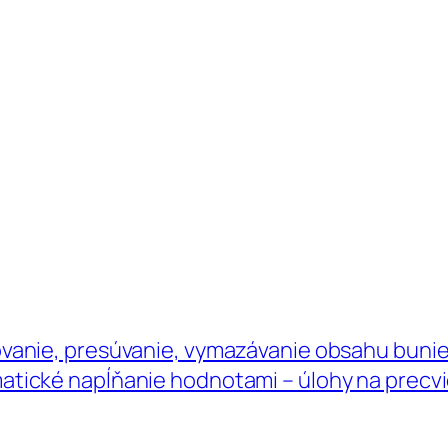
ovanie, presúvanie, vymazávanie obsahu bunie
atické napĺňanie hodnotami – úlohy na precv