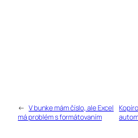
←
V bunke mám číslo, ale Excel
Kopír
má problém s formátovaním
autom