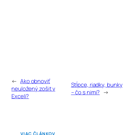
←
Ako obnoviť
Stĺpce, riadky, bunky
neuložený zošit v
– čo s nimi?
→
Exceli?
VIAC ČLÁNKOV