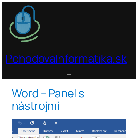
Prejsť
na
obsah
PohodovaInformatika.sk
Word – Panel s
nástrojmi