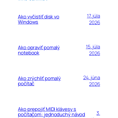
17. júla
Ako vyčistiť disk vo
Windows
2026
15. júla
Ako opraviť pomalý
notebook
2026
24. júna
Ako zrýchliť pomalý
počítač
2026
Ako prepojiť MIDI klávesy s
3.
počítačom: jednoduchý návod