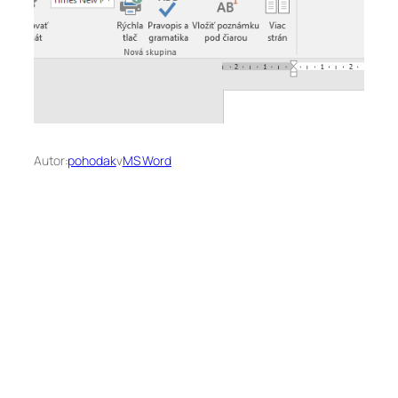
Autor:
pohodak
v
MS Word