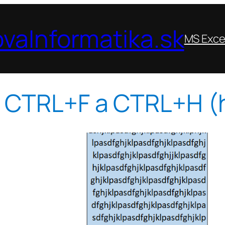
vaInformatika.sk
MS Exce
e CTRL+F a CTRL+H (h