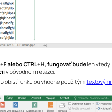
+F alebo CTRL+H, fungovať bude
len vtedy,
ii
v pôvodnom reťazci.
to obísť funkciou vhodne použitými
textovými