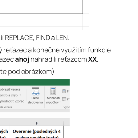
í REPLACE, FIND a LEN.
 reťazec a konečne využitím funkcie
ťazec
ahoj
nahradili reťazcom
XX
.
dete pod obrázkom)