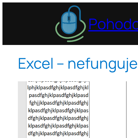
Prejsť
na
Pohodo
obsah
Excel – nefunguj