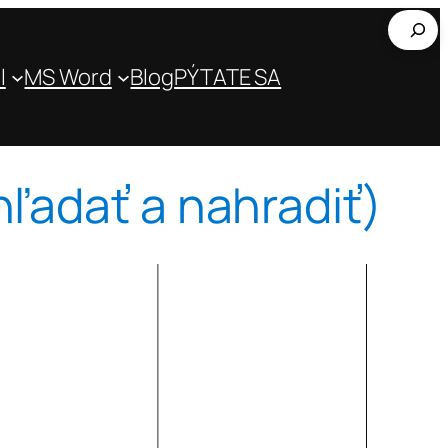
Hľada
l
MS Word
Blog
PÝTATE SA
ľadať a nahradiť)