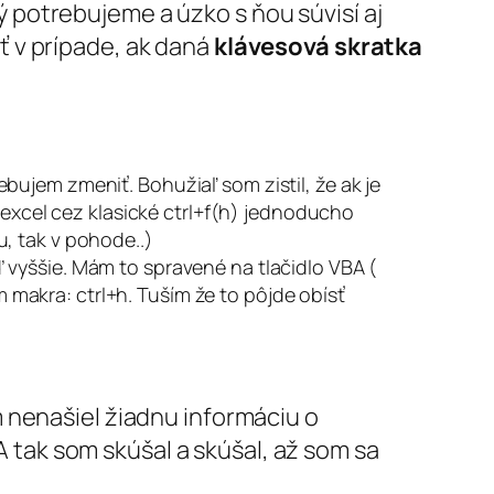
rý potrebujeme a úzko s ňou súvisí aj
ť v prípade, ak daná
klávesová skratka
ujem zmeniť. Bohužiaľ som zistil, že ak je
 excel cez klasické ctrl+f(h) jednoducho
, tak v pohode..)
 vyššie. Mám to spravené na tlačidlo VBA (
makra: ctrl+h. Tuším že to pôjde obísť
 nenašiel žiadnu informáciu o
tak som skúšal a skúšal, až som sa