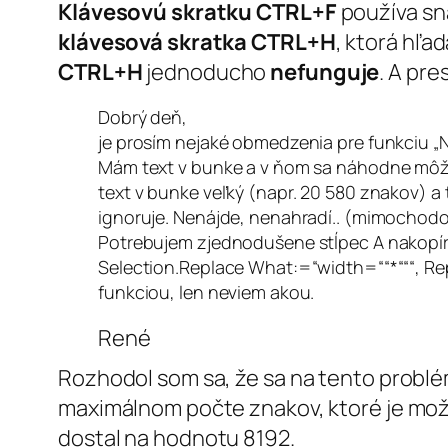
Klávesovú skratku CTRL+F
používa sn
klávesová skratka CTRL+H
, ktorá hľa
CTRL+H
jednoducho
nefunguje
. A pre
Dobrý deň,
je prosím nejaké obmedzenia pre funkciu 
Mám text v bunke a v ňom sa náhodne môže o
text v bunke veľký (napr. 20 580 znakov) a 
ignoruje. Nenájde, nenahradí.. (mimochodom
Potrebujem zjednodušene stĺpec A nakopírov
Selection.Replace What:=“width=““*“““, Re
funkciou, len neviem akou.
René
Rozhodol som sa, že sa na tento problé
maximálnom počte znakov, ktoré je mož
dostal na hodnotu 8192.