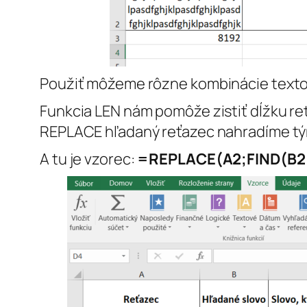
Použiť môžeme rôzne kombinácie textov
Funkcia LEN nám pomôže zistiť dĺžku r
REPLACE hľadaný reťazec nahradíme tý
A tu je vzorec:
=REPLACE(A2;FIND(B2