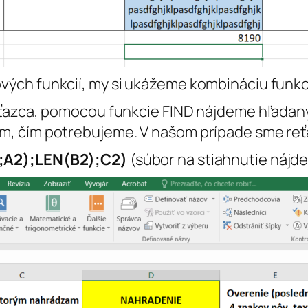
ých funkcií, my si ukážeme kombináciu funkci
eťazca, pomocou funkcie FIND nájdeme hľadaný
m, čím potrebujeme. V našom prípade sme re
;A2);LEN(B2);C2)
(súbor na stiahnutie náj