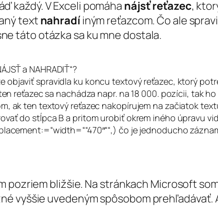
áď každý. V Exceli pomáha
nájsť reťazec
, kto
daný text
nahradí
iným reťazcom. Čo ale spravi
sne táto otázka sa ku mne dostala.
„NÁJSŤ a NAHRADIŤ“?
bjaviť spravidla ku koncu textový reťazec, ktorý potreb
ten reťazec sa nachádza napr. na 18 000. pozícii, tak ho
, ak ten textový reťazec nakopírujem na začiatok textu
ať do stĺpca B a pritom urobiť okrem iného úpravu viď
placement:=“width=““470″““,) čo je jednoducho záznam 
m pozriem bližšie. Na stránkach Microsoft som
né vyššie uvedeným spôsobom prehľadávať. A 