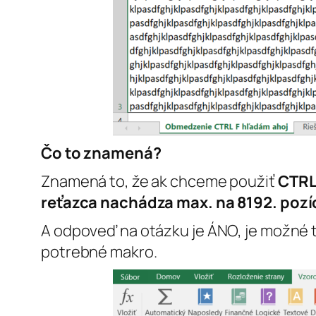
Čo to znamená?
Znamená to, že ak chceme použiť
CTRL
reťazca nachádza max. na 8192. pozíc
A odpoveď na otázku je ÁNO, je možné 
potrebné makro.