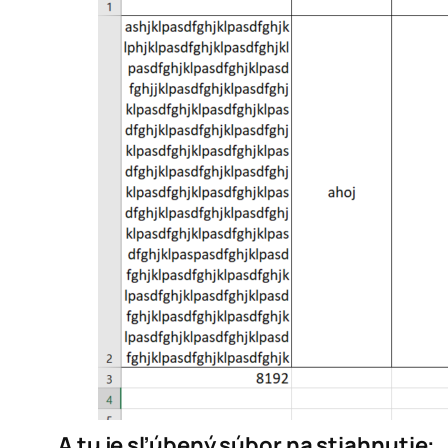
A tu je sľúbený súbor na stiahnutie: