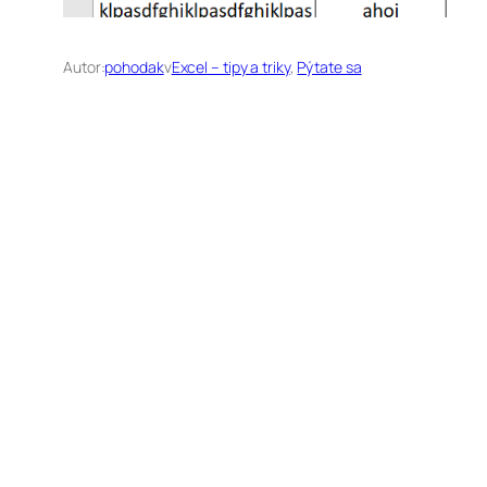
Autor:
pohodak
v
Excel – tipy a triky
, 
Pýtate sa