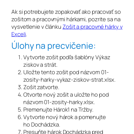
Ak si potrebujete zopakovať ako pracovať so
zošitom a pracovnými hárkami, pozrite sa na
vysvetlenie v článku
Zošit a pracovné hárky v
Exceli
.
Úlohy na precvičenie:
Vytvorte zošit podľa šablóny
Výkaz
ziskov a strát
.
Uložte tento zošit pod názvom
01-
zosity-harky-vykaz-ziskov-strat.xlsx
.
Zošit zatvorte.
Otvorte
nový zošit
a uložte ho pod
názvom
01-zosity-harky.xlsx
.
Premenujte
Hárok1
na
Tržby
.
Vytvorte nový hárok a pomenujte
ho
Dochádzka
.
Presuňte hárok
Dochádzka
pred