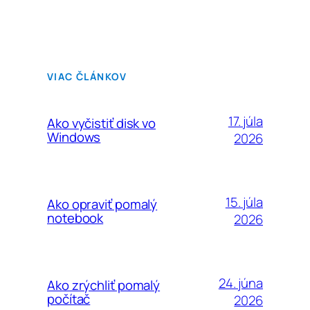
VIAC ČLÁNKOV
17. júla
Ako vyčistiť disk vo
Windows
2026
15. júla
Ako opraviť pomalý
notebook
2026
24. júna
Ako zrýchliť pomalý
počítač
2026