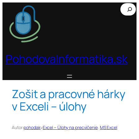
Prejsť
Hľadať
na
obsah
PohodovaInformatika.sk
Zošit a pracovné hárky
v Exceli – úlohy
Autor:
pohodak
v
Excel – Úlohy na precvičenie
, 
MS Excel