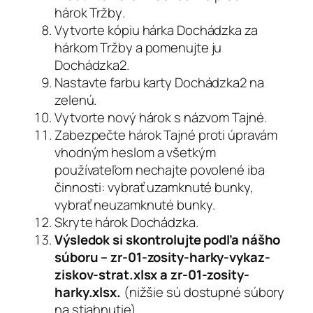
hárok
Tržby
.
Vytvorte kópiu hárka
Dochádzka
za
hárkom
Tržby
a pomenujte ju
Dochádzka2
.
Nastavte farbu karty
Dochádzka2
na
zelenú.
Vytvorte nový hárok s názvom
Tajné
.
Zabezpečte hárok
Tajné
proti úpravám
vhodným heslom a všetkým
používateľom nechajte povolené iba
činnosti: vybrať uzamknuté bunky,
vybrať neuzamknuté bunky.
Skryte hárok
Dochádzka
.
Výsledok si skontrolujte podľa nášho
súboru –
zr-01-zosity-harky-vykaz-
ziskov-strat.xlsx
a
zr-01-zosity-
harky.xlsx.
(nižšie sú dostupné súbory
na stiahnutie)