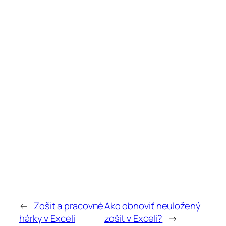
←
Zošit a pracovné
Ako obnoviť neuložený
hárky v Exceli
zošit v Exceli?
→